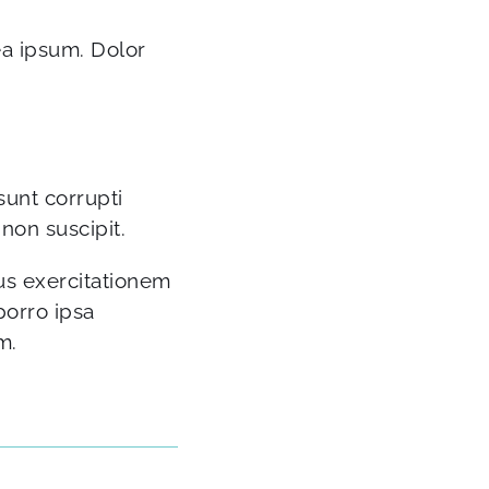
ea ipsum. Dolor
 sunt corrupti
non suscipit.
us exercitationem
porro ipsa
m.