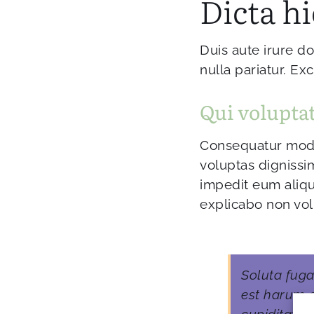
Dicta hi
Duis aute irure do
nulla pariatur. Ex
Qui volupta
Consequatur modi 
voluptas dignissi
impedit eum aliq
explicabo non vol
Soluta fuga
est harum e
cupiditate 