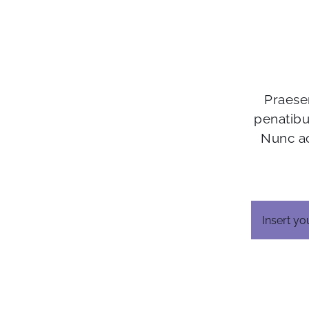
Praesen
penatibu
Nunc ac