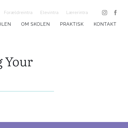
Forældreintra
Elevintra
Lærerintra
KOLEN
OM SKOLEN
PRAKTISK
KONTAKT
g Your