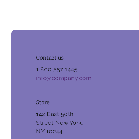
Contact us
1 800 557 1445
info@company.com
Store
142 East 50th
Street New York,
NY 10244