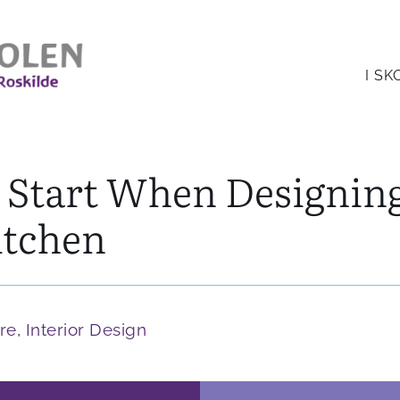
I S
 Start When Designin
itchen
re
,
Interior Design