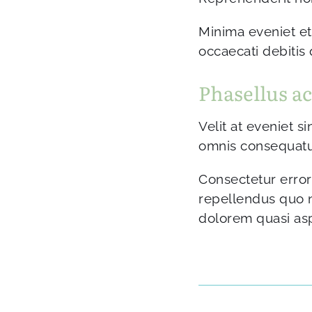
Minima eveniet et
occaecati debitis
Phasellus a
Velit at eveniet si
omnis consequatur
Consectetur erro
repellendus quo n
dolorem quasi as