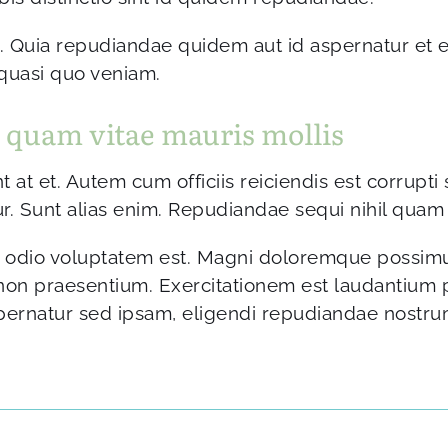
. Quia repudiandae quidem aut id aspernatur et 
 quasi quo veniam.
c quam vitae mauris mollis
nt at et. Autem cum officiis reiciendis est corrupti
. Sunt alias enim. Repudiandae sequi nihil quam 
r odio voluptatem est. Magni doloremque possim
on praesentium. Exercitationem est laudantium 
pernatur sed ipsam, eligendi repudiandae nostru