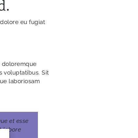
d.
 dolore eu fugiat
re doloremque
 voluptatibus. Sit
que laboriosam
que et esse
t labore