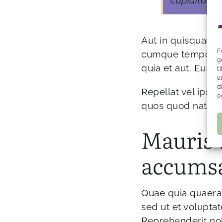
Aut in quisquam v
F
cumque temporibus
g
quia et aut. Eum 
t
u
d
Repellat vel ipsa
o
quos quod natus e
Mauris t
accumsa
Quae quia quaerat 
sed ut et volupt
Reprehenderit nob