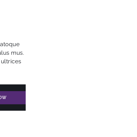
 natoque
ulus mus.
ultrices
NOW