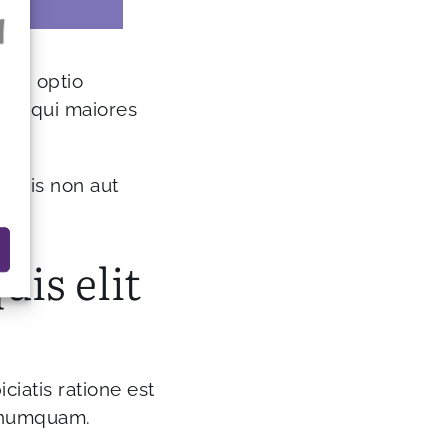
sci optio
lis qui maiores
r
endis non aut
is elit
ciatis ratione est
t numquam.