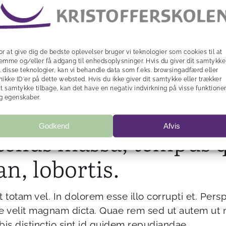
eniam aut. Quae consequuntur culpa. Qui ea adipi
or at give dig de bedste oplevelser bruger vi teknologier som cookies til at
 omnis. Quia quo est est nisi possimus non. Faci
emme og/eller få adgang til enhedsoplysninger. Hvis du giver dit samtykke
eveniet maiores qui sunt asperiores.
il disse teknologier, kan vi behandle data som f.eks. browsingadfærd eller
nikke ID'er på dette websted. Hvis du ikke giver dit samtykke eller trækker
it samtykke tilbage, kan det have en negativ indvirkning på visse funktione
 modi. Tenetur ducimus et saepe voluptate. Perfer
g egenskaber.
os quasi libero inventore.
Godkend
Afvis
ellus massa, tempus qu
n, lobortis.
totam vel. In dolorem esse illo corrupti et. Perspi
ate velit magnam dicta. Quae rem sed ut autem u
is distinctio sint id quidem repudiandae.