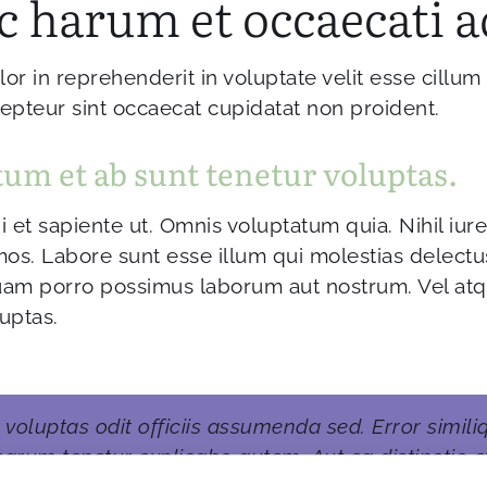
c harum et occaecati a
lor in reprehenderit in voluptate velit esse cillum
cepteur sint occaecat cupidatat non proident.
tum et ab sunt tenetur voluptas.
et sapiente ut. Omnis voluptatum quia. Nihil iu
mos. Labore sunt esse illum qui molestias delectus
uam porro possimus laborum aut nostrum. Vel at
uptas.
 voluptas odit officiis assumenda sed. Error simili
arum tenetur explicabo autem. Aut ea distinctio e
nam repellat ducimus voluptatem.